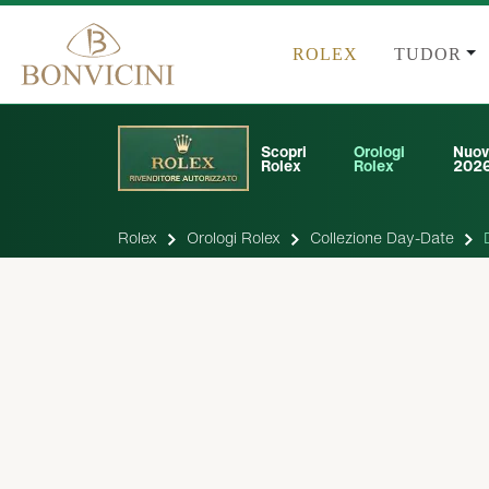
ROLEX
TUDOR
Scopri
Orologi
Nuov
Rolex
Rolex
202
Rolex
Orologi Rolex
Collezione Day-Date