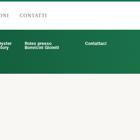
ONI
CONTATTI
Oyster
Rolex presso
Contattaci
tory
Bonvicini Gioielli