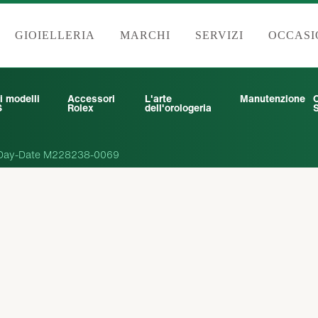
GIOIELLERIA
MARCHI
SERVIZI
OCCASI
i modelli
Accessori
L'arte
Manutenzione
6
Rolex
dell'orologeria
S
Day-Date M228238-0069