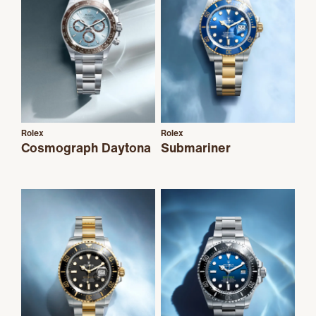
Rolex
Rolex
Cosmograph Daytona
Submariner