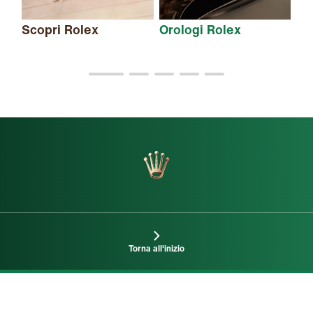
Scopri Rolex
Orologi Rolex
Nu
Torna all'inizio