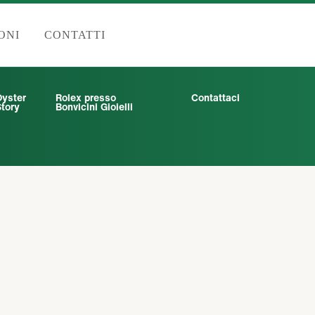
ONI
CONTATTI
Oyster
Rolex presso
Contattaci
tory
Bonvicini Gioielli