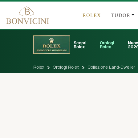
ROLEX
TUDOR
Scopri
Orologi
Nuov
Rolex
Rolex
202
Rolex
Orologi Rolex
Collezione Land-Dweller