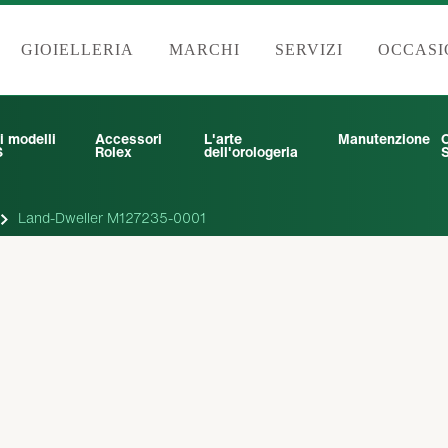
GIOIELLERIA
MARCHI
SERVIZI
OCCASI
i modelli
Accessori
L'arte
Manutenzione
6
Rolex
dell'orologeria
S
Land-Dweller M127235-0001