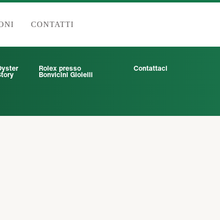
ONI
CONTATTI
Oyster
Rolex presso
Contattaci
tory
Bonvicini Gioielli