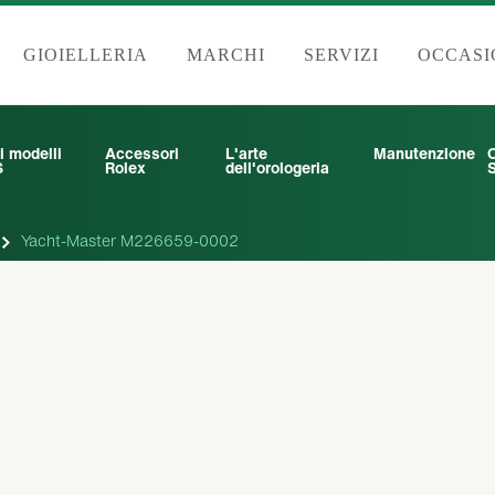
GIOIELLERIA
MARCHI
SERVIZI
OCCASI
i modelli
Accessori
L'arte
Manutenzione
6
Rolex
dell'orologeria
S
Yacht-Master M226659-0002