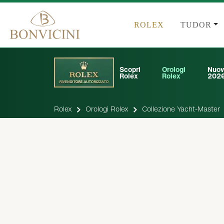
ROLEX
TUDOR
Scopri
Orologi
Nuov
Rolex
Rolex
202
Rolex
Orologi Rolex
Collezione Yacht-Master