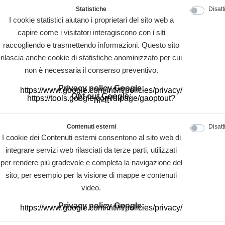
Statistiche
Disatt
I cookie statistici aiutano i proprietari del sito web a
capire come i visitatori interagiscono con i siti
raccogliendo e trasmettendo informazioni. Questo sito
rilascia anche cookie di statistiche anominizzato per cui
non è necessaria il consenso preventivo.
Privacy policy Google:
https://www.google.com/intl/it/policies/privacy/
Opt out Google:
https://tools.google.com/dlpage/gaoptout?
hl=it
Contenuti esterni
Disatt
I cookie dei Contenuti esterni consentono al sito web di
integrare servizi web rilasciati da terze parti, utilizzati
per rendere più gradevole e completa la navigazione del
sito, per esempio per la visione di mappe e contenuti
video.
Privacy policy Google:
https://www.google.com/intl/it/policies/privacy/