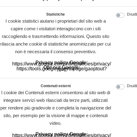
Statistiche
Disatt
I cookie statistici aiutano i proprietari del sito web a
capire come i visitatori interagiscono con i siti
raccogliendo e trasmettendo informazioni. Questo sito
rilascia anche cookie di statistiche anominizzato per cui
non è necessaria il consenso preventivo.
Privacy policy Google:
https://www.google.com/intl/it/policies/privacy/
Opt out Google:
https://tools.google.com/dlpage/gaoptout?
hl=it
Contenuti esterni
Disatt
I cookie dei Contenuti esterni consentono al sito web di
integrare servizi web rilasciati da terze parti, utilizzati
per rendere più gradevole e completa la navigazione del
sito, per esempio per la visione di mappe e contenuti
video.
Privacy policy Google:
https://www.google.com/intl/it/policies/privacy/