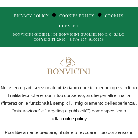
●
●
PRIVACY POLICY
COOKIES POLICY
COOKIES
CONSENT
BONVICINI GIOIELLI DI BONVICINI GUGLIELMO E C. S.N.C.
COPYRIGHT 2018 - P.IVA 10746180156
Noi e terze parti selezionate utilizziamo cookie o tecnologie simili per
finalità tecniche e, con il tuo consenso, anche per altre finalità
(“interazioni e funzionalità semplici”, “miglioramento dell'esperienza”,
“misurazione” e “targeting e pubblicità”) come specificato
nella
cookie policy
.
Puoi liberamente prestare, rifiutare o revocare il tuo consenso, in