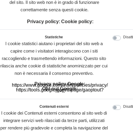
del sito. Il sito web non è in grado di funzionare
correttamente senza questi cookie.
Privacy policy:
Cookie policy:
Statistiche
Disatt
I cookie statistici aiutano i proprietari del sito web a
capire come i visitatori interagiscono con i siti
raccogliendo e trasmettendo informazioni. Questo sito
rilascia anche cookie di statistiche anominizzato per cui
non è necessaria il consenso preventivo.
Privacy policy Google:
https://www.google.com/intl/it/policies/privacy/
Opt out Google:
https://tools.google.com/dlpage/gaoptout?
hl=it
Contenuti esterni
Disatt
I cookie dei Contenuti esterni consentono al sito web di
integrare servizi web rilasciati da terze parti, utilizzati
per rendere più gradevole e completa la navigazione del