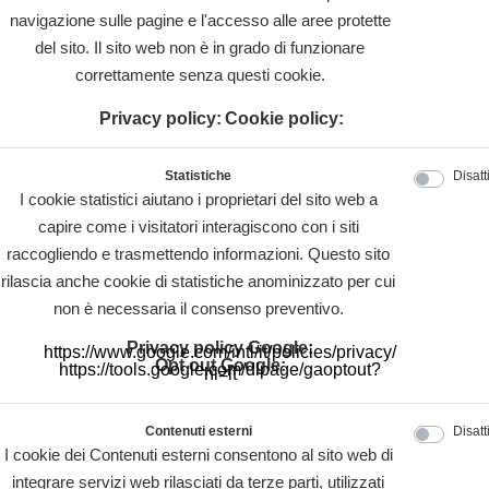
navigazione sulle pagine e l'accesso alle aree protette
del sito. Il sito web non è in grado di funzionare
correttamente senza questi cookie.
Privacy policy:
Cookie policy:
Statistiche
Disatt
I cookie statistici aiutano i proprietari del sito web a
capire come i visitatori interagiscono con i siti
raccogliendo e trasmettendo informazioni. Questo sito
rilascia anche cookie di statistiche anominizzato per cui
non è necessaria il consenso preventivo.
Privacy policy Google:
https://www.google.com/intl/it/policies/privacy/
Opt out Google:
https://tools.google.com/dlpage/gaoptout?
hl=it
Contenuti esterni
Disatt
I cookie dei Contenuti esterni consentono al sito web di
integrare servizi web rilasciati da terze parti, utilizzati