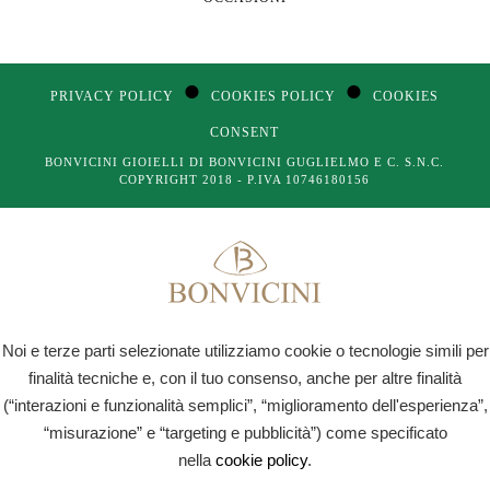
●
●
PRIVACY POLICY
COOKIES POLICY
COOKIES
CONSENT
BONVICINI GIOIELLI DI BONVICINI GUGLIELMO E C. S.N.C.
COPYRIGHT 2018 - P.IVA 10746180156
Noi e terze parti selezionate utilizziamo cookie o tecnologie simili per
finalità tecniche e, con il tuo consenso, anche per altre finalità
(“interazioni e funzionalità semplici”, “miglioramento dell'esperienza”,
“misurazione” e “targeting e pubblicità”) come specificato
nella
cookie policy
.