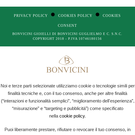
●
●
PRIVACY POLICY
COOKIES POLICY
COOKIES
CONSENT
BONVICINI GIOIELLI DI BONVICINI GUGLIELMO E C. S.N.C.
COPYRIGHT 2018 - P.IVA 10746180156
Noi e terze parti selezionate utilizziamo cookie o tecnologie simili per
finalità tecniche e, con il tuo consenso, anche per altre finalità
(“interazioni e funzionalità semplici”, “miglioramento dell'esperienza”,
“misurazione” e “targeting e pubblicità”) come specificato
nella
cookie policy
.
Puoi liberamente prestare, rifiutare o revocare il tuo consenso, in