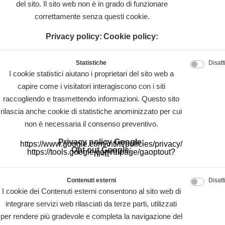
del sito. Il sito web non è in grado di funzionare
correttamente senza questi cookie.
Privacy policy:
Cookie policy:
Statistiche
Disatt
I cookie statistici aiutano i proprietari del sito web a
capire come i visitatori interagiscono con i siti
raccogliendo e trasmettendo informazioni. Questo sito
rilascia anche cookie di statistiche anominizzato per cui
non è necessaria il consenso preventivo.
Privacy policy Google:
https://www.google.com/intl/it/policies/privacy/
Opt out Google:
https://tools.google.com/dlpage/gaoptout?
hl=it
Contenuti esterni
Disatt
I cookie dei Contenuti esterni consentono al sito web di
integrare servizi web rilasciati da terze parti, utilizzati
per rendere più gradevole e completa la navigazione del