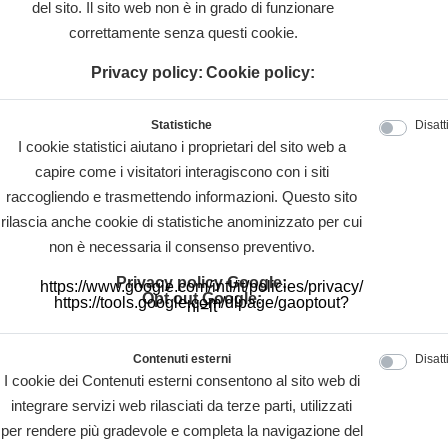
del sito. Il sito web non è in grado di funzionare
correttamente senza questi cookie.
Privacy policy:
Cookie policy:
Statistiche
Disatt
I cookie statistici aiutano i proprietari del sito web a
capire come i visitatori interagiscono con i siti
raccogliendo e trasmettendo informazioni. Questo sito
rilascia anche cookie di statistiche anominizzato per cui
non è necessaria il consenso preventivo.
Privacy policy Google:
https://www.google.com/intl/it/policies/privacy/
Opt out Google:
https://tools.google.com/dlpage/gaoptout?
hl=it
Contenuti esterni
Disatt
I cookie dei Contenuti esterni consentono al sito web di
integrare servizi web rilasciati da terze parti, utilizzati
per rendere più gradevole e completa la navigazione del