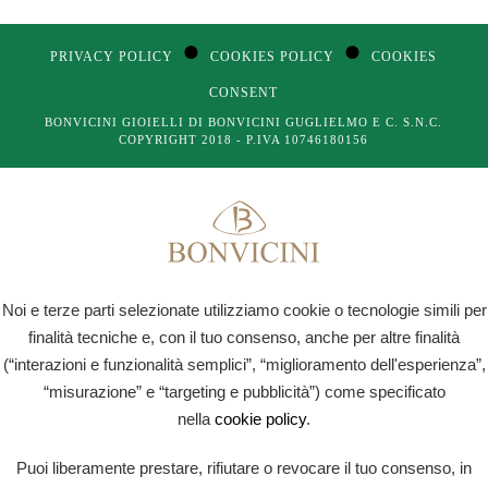
●
●
PRIVACY POLICY
COOKIES POLICY
COOKIES
CONSENT
BONVICINI GIOIELLI DI BONVICINI GUGLIELMO E C. S.N.C.
COPYRIGHT 2018 - P.IVA 10746180156
Noi e terze parti selezionate utilizziamo cookie o tecnologie simili per
finalità tecniche e, con il tuo consenso, anche per altre finalità
(“interazioni e funzionalità semplici”, “miglioramento dell'esperienza”,
“misurazione” e “targeting e pubblicità”) come specificato
nella
cookie policy
.
Puoi liberamente prestare, rifiutare o revocare il tuo consenso, in